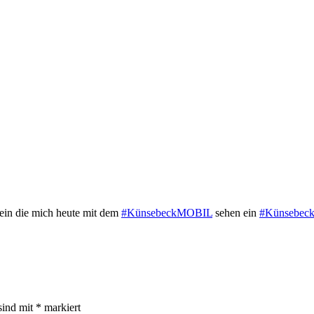
lein die mich heute mit dem
#KünsebeckMOBIL
sehen ein
#Künsebec
sind mit
*
markiert