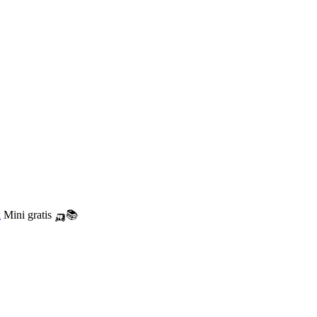
k
Mini gratis 🛺📚